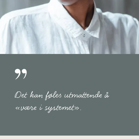
ditt lokale NAV-kontor, sosialrådgiveren din og
eventuelt også verneombudet på jobben i
denne dialogen.
Det viktigste er å planlegge og prioritere tiden
og energien din, slik at kreftene kan brukes på
det du har glede av.
Det kan føles utmattende å
«være i systemet».