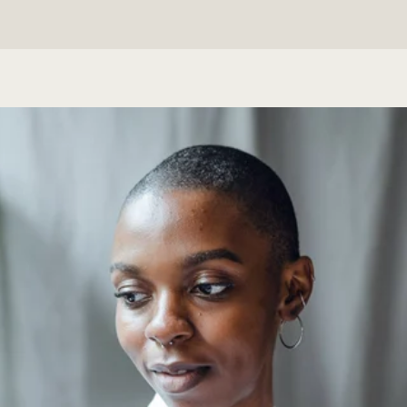
din eller deres økonomi se ut, dersom du ikke
kan, eller velger å ikke, jobbe mer?
Føles det riktig for deg å opprettholde
arbeidslivet ditt? Da bør du prøve på det,
eventuelt i en redusert stilling, for en mer
fleksibel hverdag.
Om dette er en reel mulighet, er naturligvis
også avhengig av arbeidsgiveren din og hva
slags jobb du har.
Det er dessverre ikke alle arbeidsgivere som
vet hvilke hjelpemidler og ordninger de skal
eller kan tilby, eller hvordan de best kan
tilrettelegge for å beholde medarbeidere som
deg.
Det kan derfor være en god idé å involvere