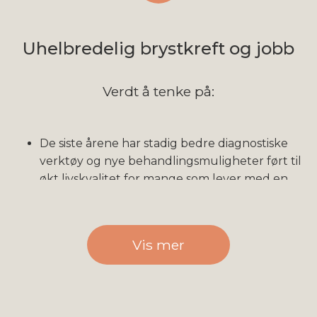
Uhelbredelig brystkreft og jobb
Verdt å tenke på:
De siste årene har stadig bedre diagnostiske
verktøy og nye behandlingsmuligheter ført til
økt livskvalitet for mange som lever med en
uhelbredelig kreftdiagnose. Det muliggjør
fortsatt deltagelse – helt, delvis eller periodevis
– i arbeidslivet for langt flere enn tidligere.
Vis mer
Du bør starte med å skaffe deg en oversikt
over egen økonomi. Det er viktig å ha dette på
plass før du tar store beslutninger: Hvordan vil