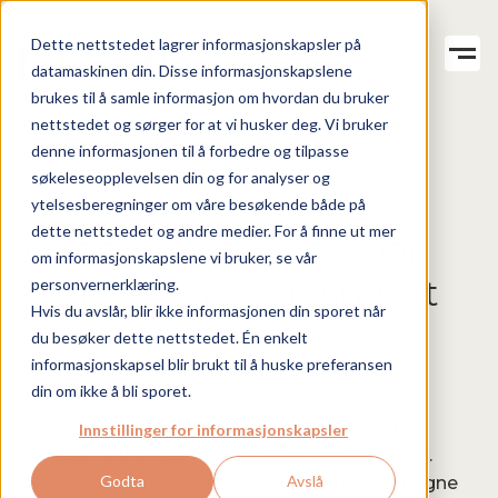
+
+
+
Dette nettstedet lagrer informasjonskapsler på
Hverdagen
Sykdommen
Pårørende
Artikler
datamaskinen din. Disse informasjonskapslene
Om Life with.
brukes til å samle informasjon om hvordan du bruker
NO
nettstedet og sørger for at vi husker deg. Vi bruker
denne informasjonen til å forbedre og tilpasse
HVERDAGEN
MBC OG HVERDAGSLIV
søkeleseopplevelsen din og for analyser og
MBC OG ØKONOMI / JOBB
ytelsesberegninger om våre besøkende både på
dette nettstedet og andre medier. For å finne ut mer
Økonomi og jobb – når
om informasjonskapslene vi bruker, se vår
du lever med brystkreft
personvernerklæring.
Hvis du avslår, blir ikke informasjonen din sporet når
med spredning
du besøker dette nettstedet. Én enkelt
informasjonskapsel blir brukt til å huske preferansen
din om ikke å bli sporet.
Med en alvorlig kreftdiagnose, er verden
forandret for alltid. I en uklar og uforutsigbar
Innstillinger for informasjonskapsler
situasjon, skal det fattes viktige beslutninger.
Godta
Avslå
Derfor kan det lønne seg å få oversikt over egne