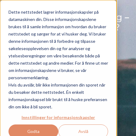
+
+
+
Dette nettstedet lagrer informasjonskapsler på
Hverdagen
Sykdommen
Pårørende
Brystkreft med spredning –
Artikler
datamaskinen din. Disse informasjonskapslene
inkludert i statistikken?
Om Life with.
brukes til å samle informasjon om hvordan du bruker
NO
nettstedet og sørger for at vi husker deg. Vi bruker
denne informasjonen til å forbedre og tilpasse
søkeleseopplevelsen din og for analyser og
ytelsesberegninger om våre besøkende både på
dette nettstedet og andre medier. For å finne ut mer
om informasjonskapslene vi bruker, se vår
personvernerklæring.
Hvis du avslår, blir ikke informasjonen din sporet når
du besøker dette nettstedet. Én enkelt
informasjonskapsel blir brukt til å huske preferansen
din om ikke å bli sporet.
Innstillinger for informasjonskapsler
Godta
Avslå