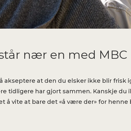
 står nær en med MBC
 akseptere at den du elsker ikke blir frisk i
dere tidligere har gjort sammen. Kanskje du i
det å vite at bare det «å være der» for henn