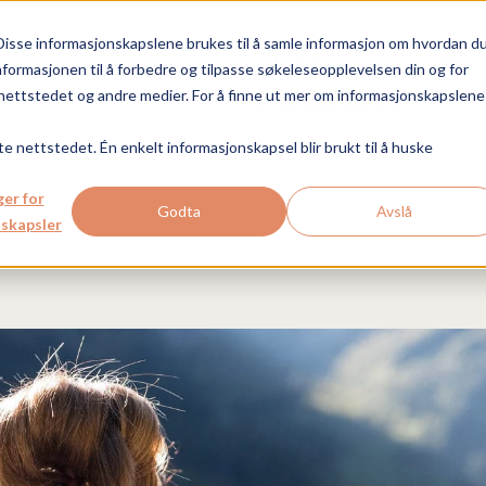
Disse informasjonskapslene brukes til å samle informasjon om hvordan d
Artikler
Om Lif
nformasjonen til å forbedre og tilpasse søkeleseopplevelsen din og for
ettstedet og andre medier. For å finne ut mer om informasjonskapslene 
Hverdagen
+
te nettstedet. Én enkelt informasjonskapsel blir brukt til å huske
ger for
Godta
Avslå
skapsler
Hva er MBC?
MBC og tid
Hva e
MB
Hvordan hjelpe?
MBC og identitet
Vanskel
MB
Hva med barna?
MBC og følelser
Andres
MBC