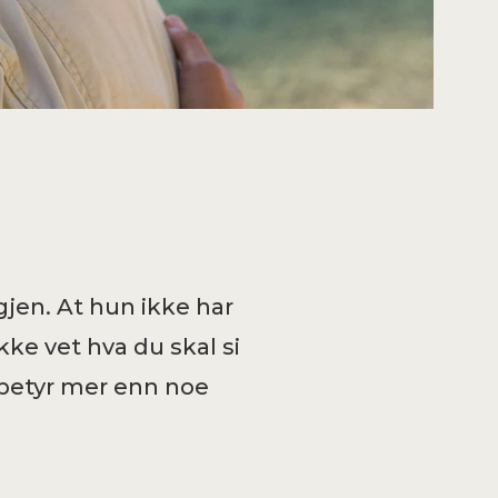
gjen. At hun ikke har
kke vet hva du skal si
e betyr mer enn noe