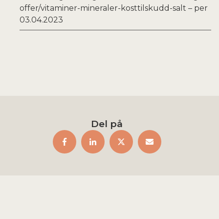
offer/vitaminer-mineraler-kosttilskudd-salt – per
03.04.2023
- 1/2 ts malt spisskummen
- Litt cayennepepper (valgfritt)
- Salt og pepper etter smak
FREMGANGSMÅTE:
- Ha alle salatingrediensene i en bolle
Del på
- Visp alle ingrediensene til dressingen
sammen i en egen bolle
- Drypp dressingen over salatblandingen og
vend forsiktig til alt er godt blandet