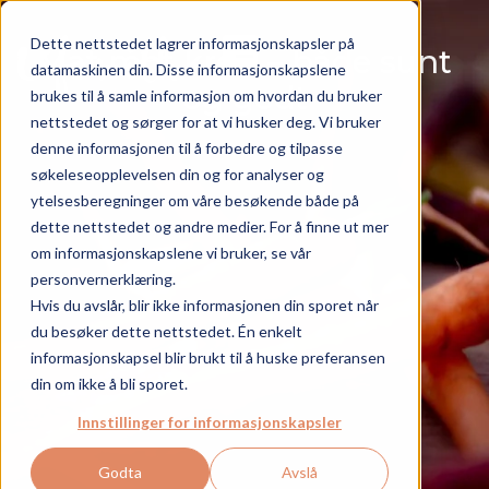
+
+
+
Dette nettstedet lagrer informasjonskapsler på
Hverdagen
Sykdommen
Pårørende
Mat mot kreft – både sunt
Artikler
datamaskinen din. Disse informasjonskapslene
og godt
Om Life with.
brukes til å samle informasjon om hvordan du bruker
NO
nettstedet og sørger for at vi husker deg. Vi bruker
denne informasjonen til å forbedre og tilpasse
søkeleseopplevelsen din og for analyser og
ytelsesberegninger om våre besøkende både på
dette nettstedet og andre medier. For å finne ut mer
om informasjonskapslene vi bruker, se vår
personvernerklæring.
Hvis du avslår, blir ikke informasjonen din sporet når
du besøker dette nettstedet. Én enkelt
informasjonskapsel blir brukt til å huske preferansen
din om ikke å bli sporet.
Innstillinger for informasjonskapsler
Godta
Avslå