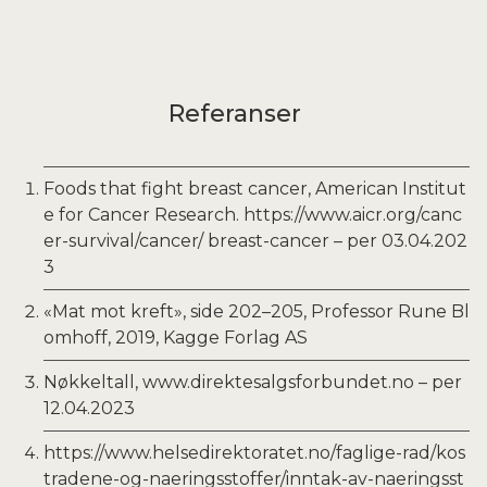
tilsatt salt, skylles
- 1 kopp kokt og avkjølt quinoa
Referanser
- 2 mellomstore avokadoer i terninger
Foods that fight breast cancer, American Institut
e for Cancer Research. https://www.aicr.org/canc
DRESSING:
er-survival/cancer/ breast-cancer – per 03.04.202
3
- Saft fra 2 sitroner
«Mat mot kreft», side 202–205, Professor Rune Bl
- Skall fra 1 sitron
omhoff, 2019, Kagge Forlag AS
- 2 ts Dijon-sennep
Nøkkeltall, www.direktesalgsforbundet.no – per
12.04.2023
- 1 ss olivenolje
https://www.helsedirektoratet.no/faglige-rad/kos
tradene-og-naeringsstoffer/inntak-av-naeringsst
- 1 ts honning