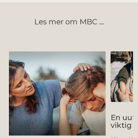
Les mer om MBC ...
En uut
viktig 