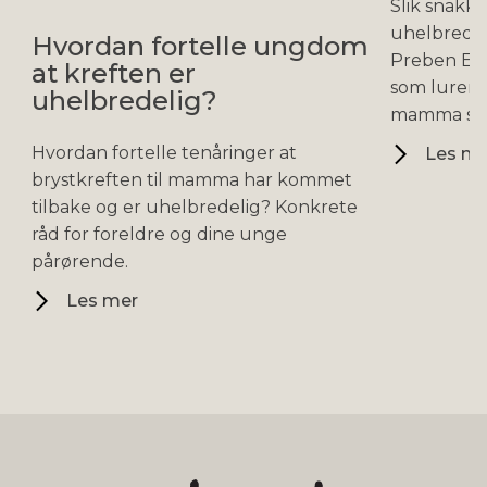
Slik snakk
uhelbredel
Hvordan fortelle ungdom
Preben Eng
at kreften er
som lurer 
uhelbredelig?
mamma ska
Hvordan fortelle tenåringer at
Les me
brystkreften til mamma har kommet
tilbake og er uhelbredelig? Konkrete
råd for foreldre og dine unge
pårørende.
Les mer