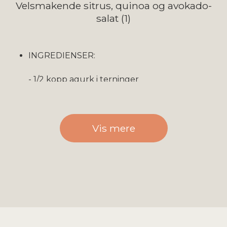
Velsmakende sitrus, quinoa og avokado-
salat (1)
INGREDIENSER:
- 1/2 kopp agurk i terninger
- 1 kopp cherrytomater, kuttet i to
Vis mere
- 2 små fedd hvitløk, finhakket
- 1/4 kopp rødløk, finhakket
- 1 neve koriander
- 2 kopper spinat
- 1 boks garbanzo-bønner (kikerter) uten