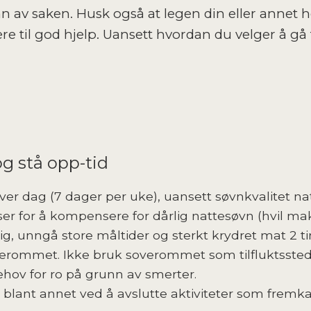
nn av saken. Husk også at legen din eller annet
 til god hjelp. Uansett hvordan du velger å gå
g stå opp-tid
ver dag (7 dager per uke), uansett søvnkvalitet nat
r for å kompensere for dårlig nattesøvn (hvil ma
, unngå store måltider og sterkt krydret mat 2 ti
erommet. Ikke bruk soverommet som tilfluktssted i
hov for ro på grunn av smerter.
– blant annet ved å avslutte aktiviteter som fremkall