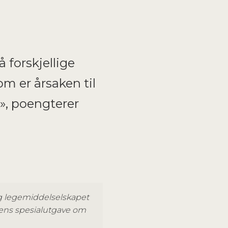
 forskjellige
som er årsaken til
», poengterer
g legemiddelselskapet
ngens spesialutgave om