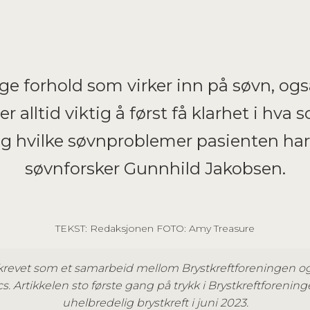
e forhold som virker inn på søvn, også
r alltid viktig å først få klarhet i hva 
 og hvilke søvnproblemer pasienten har
søvnforsker Gunnhild Jakobsen.
TEKST: Redaksjonen FOTO: Amy Treasure
skrevet som et samarbeid mellom Brystkreftforeningen o
s. Artikkelen sto første gang på trykk i Brystkreftforeni
uhelbredelig brystkreft i juni 2023.