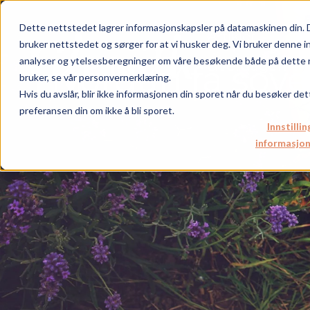
Dette nettstedet lagrer informasjonskapsler på datamaskinen din. 
Artikler
bruker nettstedet og sørger for at vi husker deg. Vi bruker denne i
analyser og ytelsesberegninger om våre besøkende både på dette n
Hverdagen
Hvordan få sove
+
bruker, se vår personvernerklæring.
Hvis du avslår, blir ikke informasjonen din sporet når du besøker det
preferansen din om ikke å bli sporet.
Innstillin
informasjon
Hva er MBC?
MBC og tid
Hvordan hjelpe?
MBC og identite
Hva med barna?
MBC og følelser