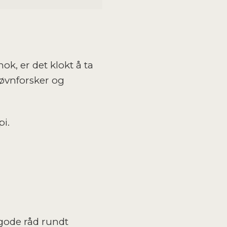
ok, er det klokt å ta
søvnforsker og
pi.
gode råd rundt