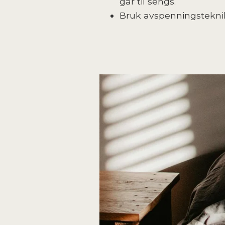
går til sengs.
Bruk avspenningsteknikk