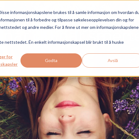
Disse informasjonskapslene brukes til å samle informasjon om hvordan d
Om Life with.
NO
nformasjonen til å forbedre og tilpasse søkeleseopplevelsen din og for
ettstedet og andre medier. For å finne ut mer om informasjonskapslene 
Sykdommen
Pårørende
 når du har smert
+
+
te nettstedet. Én enkelt informasjonskapsel blir brukt til å huske
ger for
Godta
Avslå
skapsler
Hva er MBC?
MBC og økonomi / jobb
Typer av MBC
Hva er MBC?
Pågående studier
Andres MBC-historie
t
Vanskelige følelser
MBC og ernæring / kropp
Behandling av MBC
Hvordan hjelpe?
Delta i kliniske studier
Ms. Noisy
Andres MBC-historier
MBC og livets slutt
Bivirkninger
Andres MBC-historier
Nyttige linker
Statistikk og fakta