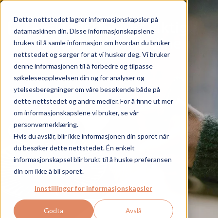
+
+
+
Dette nettstedet lagrer informasjonskapsler på
Hverdagen
Sykdommen
Pårørende
Avskjedsbrev: Et viktig
Artikler
datamaskinen din. Disse informasjonskapslene
minne til barna dine
Om Life with.
brukes til å samle informasjon om hvordan du bruker
NO
nettstedet og sørger for at vi husker deg. Vi bruker
denne informasjonen til å forbedre og tilpasse
søkeleseopplevelsen din og for analyser og
ytelsesberegninger om våre besøkende både på
dette nettstedet og andre medier. For å finne ut mer
om informasjonskapslene vi bruker, se vår
personvernerklæring.
Hvis du avslår, blir ikke informasjonen din sporet når
du besøker dette nettstedet. Én enkelt
informasjonskapsel blir brukt til å huske preferansen
din om ikke å bli sporet.
Innstillinger for informasjonskapsler
Godta
Avslå